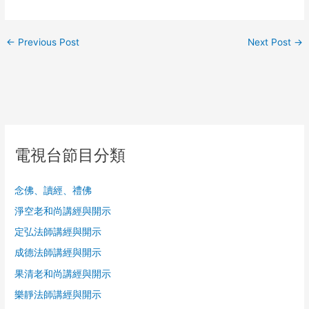
←
Previous Post
Next Post
→
電視台節目分類
念佛、讀經、禮佛
淨空老和尚講經與開示
定弘法師講經與開示
成德法師講經與開示
果清老和尚講經與開示
樂靜法師講經與開示