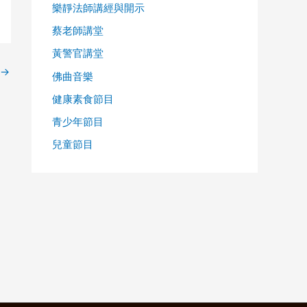
樂靜法師講經與開示
蔡老師講堂
黃警官講堂
→
佛曲音樂
健康素食節目
青少年節目
兒童節目