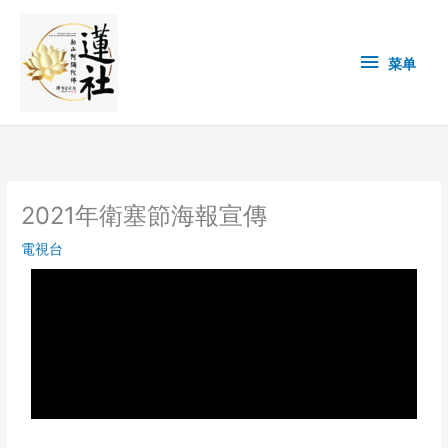
Skip
菜
to
content
单
菜单
2021年衛塞節海報宣傳
電視台