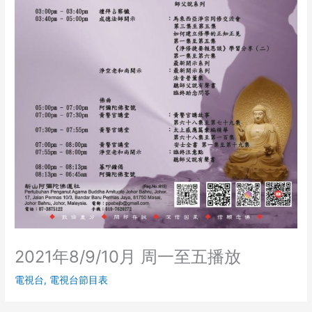
2021年8/9/10月 周一至五播放
電視台
,
電視台節目表