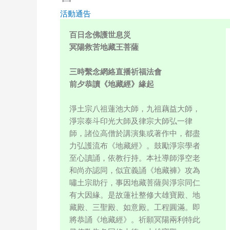
活動通告
百日念佛護世息災
冥陽救苦地藏王菩薩
三時繫念網絡直播祈福法會
前夕恭讀《地藏經》緣起
淨土宗八祖蓮池大師，九祖藕益大師，
淨宗泰斗印光大師及律宗大師弘一律
師，諸位高僧於講演集或著作中，都盡
力弘護流布《地藏經》。鼓勵淨宗學者
至心讀誦，依教行持。本社導師淨空老
和尚亦認同，似宜義誦《地藏褲》攻為
嘯土宗助行，事因地藏菩薩與淨宗同仁
有大因緣。是故蓮社整修大雄寶殿、地
藏殿、三聖殿、如意殿。工程圓滿。即
將恭誦《地藏經》。祈願冥陽兩利特此