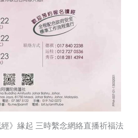
《地藏經》緣起 三時繫念網絡直播祈福法