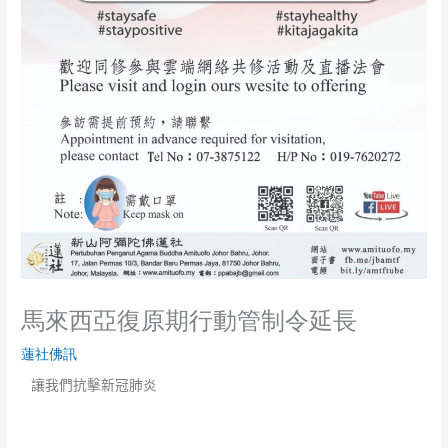
馬來西亞復原期行動管制令延長
蓮社佛訊
讓我們抗擊新冠肺炎