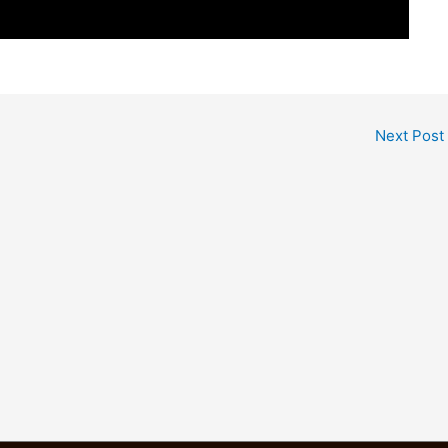
Next Post